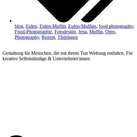
blog
,
Eulen
,
Eulen-Muffin
,
Eulen-Muffins
,
food photography
,
Food-Photographie
,
Fotodesign
,
Jena
,
Muffin
,
Oreo
,
Photography
,
Rezept
,
Thüringen
Gestaltung für Menschen, die mit ihrem Tun Wirkung entfalten. Für
kreative Selbstständige & Unternehmer:innen