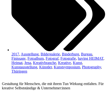
2017
,
Ausstellung
,
Bildergalerie
,
Binderburg
,
Burgau
,
Finissage
,
Fotoalbum
,
Fotograf
,
Fotografie
,
having HEIMAT
,
Heimat
,
Jena
,
Kreativbranche
,
Kreative
,
Kunst
,
Kunstausstellung
,
Künstler
,
Kunstsymposium
,
Photography
,
Thüringen
Gestaltung für Menschen, die mit ihrem Tun Wirkung entfalten. Für
kreative Selbstständige & Unternehmer:innen