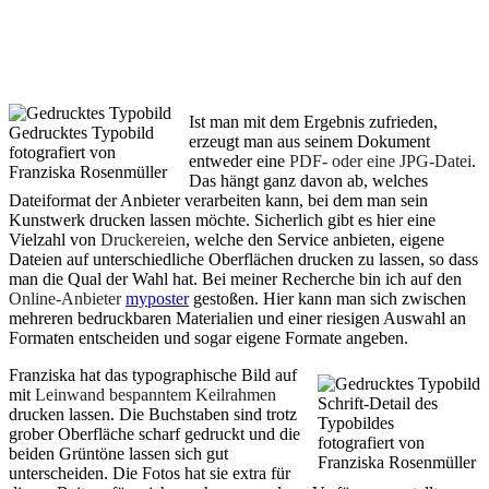
Ist man mit dem Ergebnis zufrieden,
Gedrucktes Typobild
erzeugt man aus seinem Dokument
fotografiert von
entweder eine
PDF- oder eine JPG-Datei
.
Franziska Rosenmüller
Das hängt ganz davon ab, welches
Dateiformat der Anbieter verarbeiten kann, bei dem man sein
Kunstwerk drucken lassen möchte. Sicherlich gibt es hier eine
Vielzahl von
Druckereien
, welche den Service anbieten, eigene
Dateien auf unterschiedliche Oberflächen drucken zu lassen, so dass
man die Qual der Wahl hat. Bei meiner Recherche bin ich auf den
Online-Anbieter
myposter
gestoßen. Hier kann man sich zwischen
mehreren bedruckbaren Materialien und einer riesigen Auswahl an
Formaten entscheiden und sogar eigene Formate angeben.
Franziska hat das typographische Bild auf
mit
Leinwand bespanntem Keilrahmen
Schrift-Detail des
drucken lassen. Die Buchstaben sind trotz
Typobildes
grober Oberfläche scharf gedruckt und die
fotografiert von
beiden Grüntöne lassen sich gut
Franziska Rosenmüller
unterscheiden. Die Fotos hat sie extra für