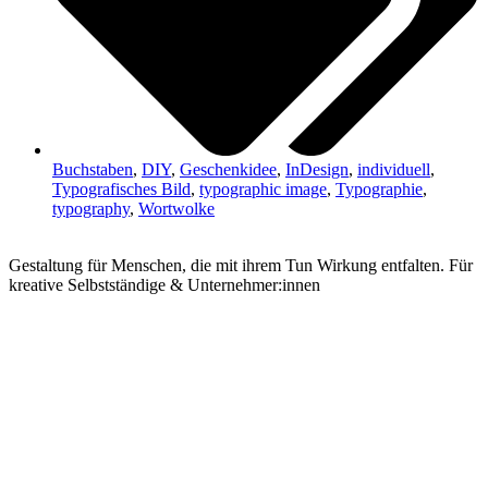
Buchstaben
,
DIY
,
Geschenkidee
,
InDesign
,
individuell
,
Typografisches Bild
,
typographic image
,
Typographie
,
typography
,
Wortwolke
Gestaltung für Menschen, die mit ihrem Tun Wirkung entfalten. Für
kreative Selbstständige & Unternehmer:innen